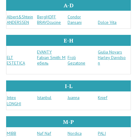
A-D
Albert&Shtein
BergHOFF
Condor
ANDERSSEN
BRAVOcucine
Dansani
Dolce Vita
E-H
EVANTY
Giulia Novars
ELT
Fabian Smith: М
Froli
Harley Davidso
ESTETICA
ебель
Gezatone
n
I-L
Intex
Istanbul
Juanna
Knief
LONGHI
M-P
MIBB
Naf Naf
Nordica
PALI